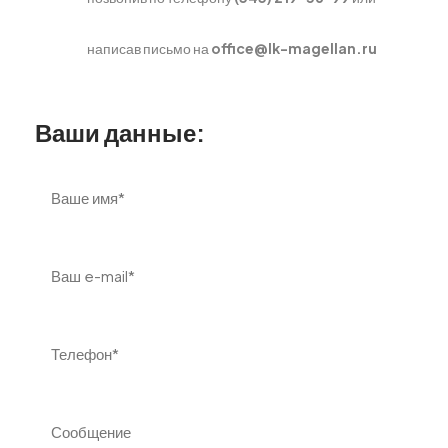
написав письмо на
office@lk-magellan.ru
Ваши данные: