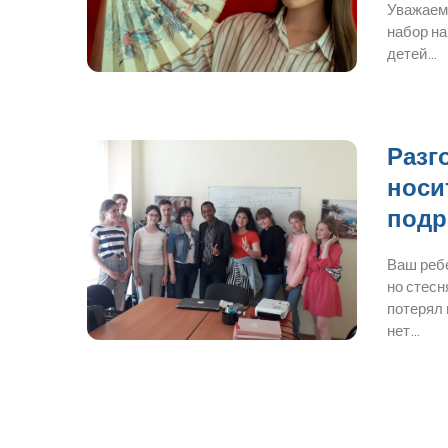
Уважаем
набор на
детей…
Разг
носи
подр
Ваш ребе
но стесн
потерял 
нет…