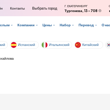
Г. ЕКАТЕРИНБУРГ
Выбрать город
йн
Контакты
Тургенева, 13 - 708
ослым
Компании
Цены
Набор
Перевод
О на
кий
Испанский
Итальянский
Китайский
ихайлова