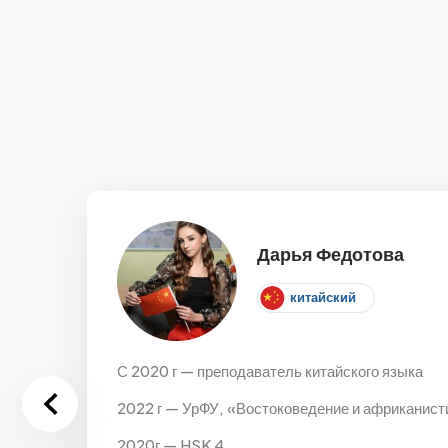
Дарья Федотова
китайский
С 2020 г — преподаватель китайского языка
2022 г — УрФУ, «Востоковедение и африканисти
2020г — HSK 4