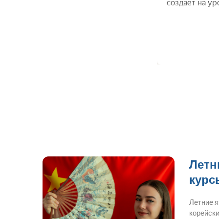
Летн
курс
Летние 
корейски