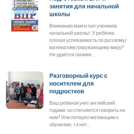
занятия для начальной
школы
Вниманию мам и пап учеников
начальной школы! У ребёнка
плохая успеваемость по русскому/
математике/окружающему миру?
Не удаётся своими…
Разговорный курс с
носителем для
подростков
Ваш ребенок учит английский
годами, но стесняется говорить на
нем? Или потерял мотивацию к
обучению, т к нет…