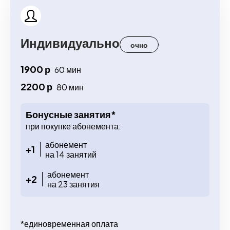
Индивидуально
очно
1900 р
60 мин
2200 р
80 мин
Бонусные занятия*
при покупке абонемента:
абонемент
+1
на 14 занятий
абонемент
+2
на 23 занятия
*единовременная оплата