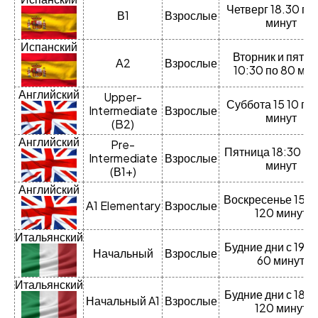
Четверг 18.30 по
В1
Взрослые
минут
Испанский
Вторник и пятни
А2
Взрослые
10:30 по 80 мин
Английский
Upper-
Суббота 15 10 по
Intermediate
Взрослые
минут
(B2)
Английский
Pre-
Пятница 18:30 по
Intermediate
Взрослые
минут
(В1+)
Английский
Воскресенье 15:3
А1 Elementary
Взрослые
120 минут
Итальянский
Будние дни с 19:3
Начальный
Взрослые
60 минут
Итальянский
Будние дни с 18:3
Начальный A1
Взрослые
120 минут