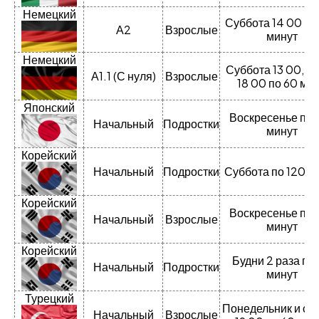
Немецкий
Суббота 14 00 по
А2
Взрослые
минут
Немецкий
Суббота 13 00, с
А1.1 (С нуля)
Взрослые
18 00 по 60 ми
Японский
Воскресенье по 
Начальный
Подростки
минут
Корейский
Начальный
Подростки
Суббота по 120 м
Корейский
Воскресенье по 
Начальный
Взрослые
минут
Корейский
Будни 2 раза по
Начальный
Подростки
минут
Турецкий
Понедельник и сре
Начальный
Взрослые