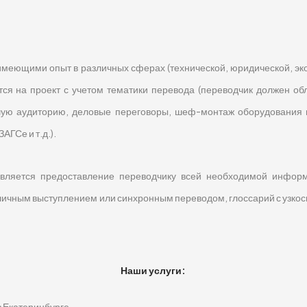
еющими опыт в различных сферах (технической, юридической, эко
ается на проект с учетом тематики перевода (переводчик должен о
ую аудиторию, деловые переговоры, шеф-монтаж оборудования на
АГСе и т.д.).
является предоставление переводчику всей необходимой информ
убличным выступлением или синхронным переводом, глоссарий с уз
Наши услуги:
в Екатеринбурге