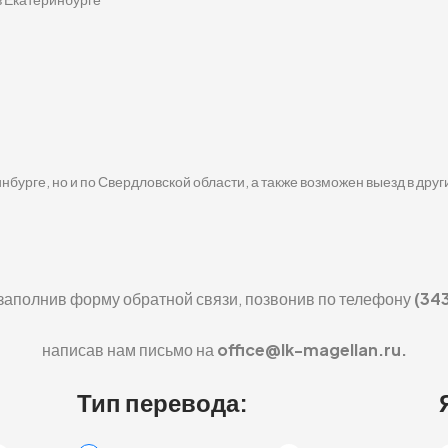
бурге, но и по Свердловской области, а также возможен выезд в друг
заполнив форму обратной связи,
позвонив по телефону
(34
написав нам письмо на
office@lk-magellan.ru.
Тип перевода: