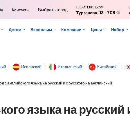
Г. ЕКАТЕРИНБУРГ
Выбрать город
йн
Контакты
Тургенева, 13 - 708
Детям
Взрослым
Компании
Цены
Набор
кий
Испанский
Итальянский
Китайский
д с английского языка на русский и с русского на английский
ого языка на русский и