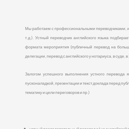
Мы работаем с профессиональными переводчиками, им
т.д.). Устный переводчик английского языка подбир
формата мероприятия (публичный перевод на больш
делегации, перевод с английского у нотариуса, в суде, в З
Залогом успешного выполнения устного перевода 
пусконаладкой, презентации и текст доклада перед п
тематику и цели переговоров и пр.)
устный последовательный перевод с/ на английский 