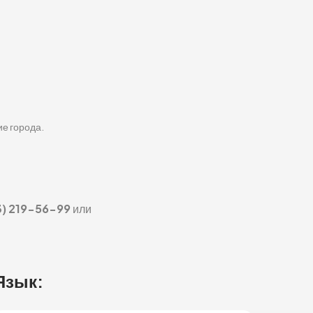
ие города.
3) 219-56-99
или
Язык: